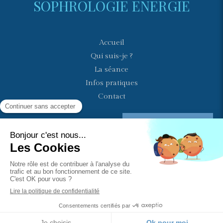
SOPHROLOGIE ENERGIE
Accueil
Qui suis-je ?
La séance
Infos pratiques
Contact
Prendre rendez-vous
Plan du site
Mentions légales
Création et référencement du site par Simplébo
Ce site est parrainé par la
Chambre Syndicale de la Sophrologie